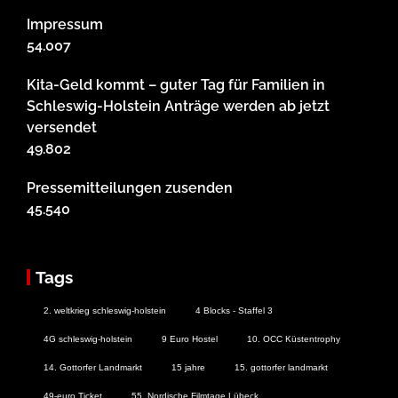
Impressum
54.007
Kita-Geld kommt – guter Tag für Familien in
Schleswig-Holstein Anträge werden ab jetzt
versendet
49.802
Pressemitteilungen zusenden
45.540
Tags
2. weltkrieg schleswig-holstein
4 Blocks - Staffel 3
4G schleswig-holstein
9 Euro Hostel
10. OCC Küstentrophy
14. Gottorfer Landmarkt
15 jahre
15. gottorfer landmarkt
49-euro Ticket
55. Nordische Filmtage Lübeck