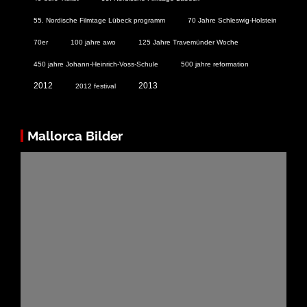
55. Nordische Filmtage Lübeck programm
70 Jahre Schleswig-Holstein
70er
100 jahre awo
125 Jahre Travemünder Woche
450 jahre Johann-Heinrich-Voss-Schule
500 jahre reformation
2012
2013
2012 festival
Mallorca Bilder