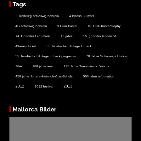
Tags
2. weltkrieg schleswig-holstein
4 Blocks - Staffel 3
4G schleswig-holstein
9 Euro Hostel
10. OCC Küstentrophy
14. Gottorfer Landmarkt
15 jahre
15. gottorfer landmarkt
49-euro Ticket
55. Nordische Filmtage Lübeck
55. Nordische Filmtage Lübeck programm
70 Jahre Schleswig-Holstein
70er
100 jahre awo
125 Jahre Travemünder Woche
450 jahre Johann-Heinrich-Voss-Schule
500 jahre reformation
2012
2013
2012 festival
Mallorca Bilder