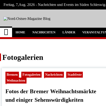
Skip
Freitag, 7,Aug. 2026 - Nachrichten und Events im Süden Schlesw
to
content
Nord-Ostsee-Magazi
Der Blog der Nord-Ostsee Magazine
HOME
NACHRICHTEN
LÄNDER
VERANSTALTU
Fotogalerien
Bremen
Fotogalerien
Nachrichten
Stadtfeste
Weihnachten
Fotos der Bremer Weihnachtsmärkte
und einiger Sehenswürdigkeiten