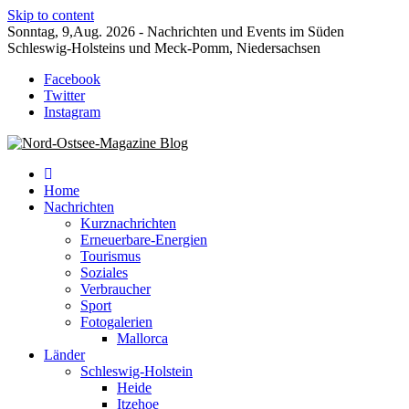
Skip to content
Sonntag, 9,Aug. 2026 - Nachrichten und Events im Süden
Schleswig-Holsteins und Meck-Pomm, Niedersachsen
Facebook
Twitter
Instagram
Der Blog der Nord-Ostsee Magazine
Nord-Ostsee-Magazine Blog
Home
Nachrichten
Kurznachrichten
Erneuerbare-Energien
Tourismus
Soziales
Verbraucher
Sport
Fotogalerien
Mallorca
Länder
Schleswig-Holstein
Heide
Itzehoe