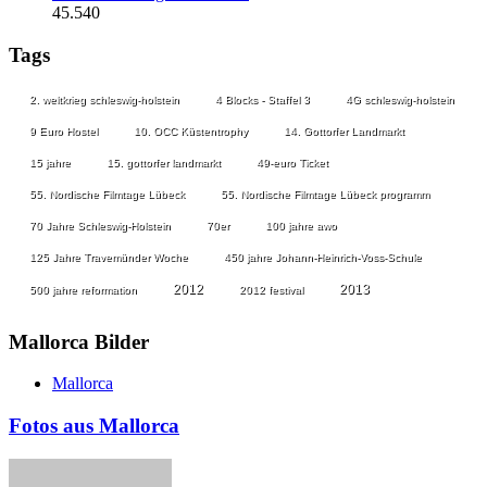
45.540
Tags
2. weltkrieg schleswig-holstein
4 Blocks - Staffel 3
4G schleswig-holstein
9 Euro Hostel
10. OCC Küstentrophy
14. Gottorfer Landmarkt
15 jahre
15. gottorfer landmarkt
49-euro Ticket
55. Nordische Filmtage Lübeck
55. Nordische Filmtage Lübeck programm
70 Jahre Schleswig-Holstein
70er
100 jahre awo
125 Jahre Travemünder Woche
450 jahre Johann-Heinrich-Voss-Schule
2012
2013
500 jahre reformation
2012 festival
Mallorca Bilder
Mallorca
Fotos aus Mallorca