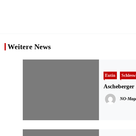
Weitere News
Eutin
Schlesw
Ascheberger 
NO-Maga