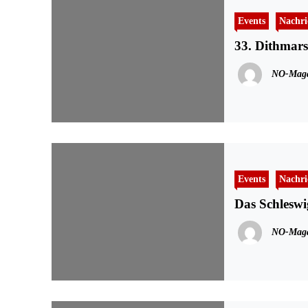
Events
Nachri
33. Dithmars
NO-Maga
Events
Nachri
Das Schleswi
NO-Maga