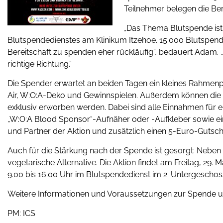
Teilnehmer belegen die Ber
„Das Thema Blutspende ist 
Blutspendedienstes am Klinikum Itzehoe. 15.000 Blutspenden
Bereitschaft zu spenden eher rückläufig“, bedauert Adam. „
richtige Richtung.“
Die Spender erwartet an beiden Tagen ein kleines Rahme
Air, W:O:A-Deko und Gewinnspielen. Außerdem können die off
exklusiv erworben werden. Dabei sind alle Einnahmen für e
„W:O:A Blood Sponsor“-Aufnäher oder -Aufkleber sowie e
und Partner der Aktion und zusätzlich einen 5-Euro-Guts
Auch für die Stärkung nach der Spende ist gesorgt: Neben 
vegetarische Alternative. Die Aktion findet am Freitag, 29.
9.00 bis 16.00 Uhr im Blutspendedienst im 2. Untergeschoss
Weitere Informationen und Voraussetzungen zur Spende 
PM: ICS