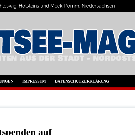
 Schleswig-Holsteins und Meck-Pomm, Niedersachsen
ne Blog
UNGEN
IMPRESSUM
DATENSCHUTZERKLÄRUNG
tspenden auf