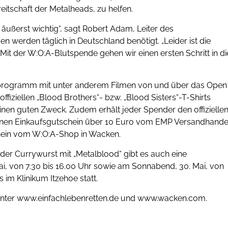
eitschaft der Metalheads, zu helfen.
äußerst wichtig“, sagt Robert Adam, Leiter des
 werden täglich in Deutschland benötigt. „Leider ist die
Mit der W:O:A-Blutspende gehen wir einen ersten Schritt in di
nprogramm mit unter anderem Filmen von und über das Open
iziellen „Blood Brothers“- bzw. „Blood Sisters“-T-Shirts
inen guten Zweck. Zudem erhält jeder Spender den offizielle
inen Einkaufsgutschein über 10 Euro vom EMP Versandhande
chein vom W:O:A-Shop in Wacken.
der Currywurst mit „Metalblood“ gibt es auch eine
 Mai, von 7.30 bis 16.00 Uhr sowie am Sonnabend, 30. Mai, von
 im Klinikum Itzehoe statt.
unter www.einfachlebenretten.de und www.wacken.com.