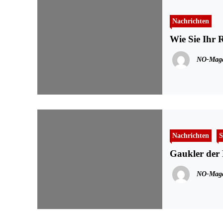
Nachrichten
Wie Sie Ihr 
NO-Maga
Nachrichten
S
Gaukler der
NO-Maga