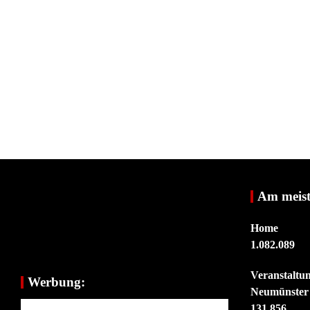
Am meist
Home
1.082.089
Veranstaltu
Werbung:
Neumünster
131.856