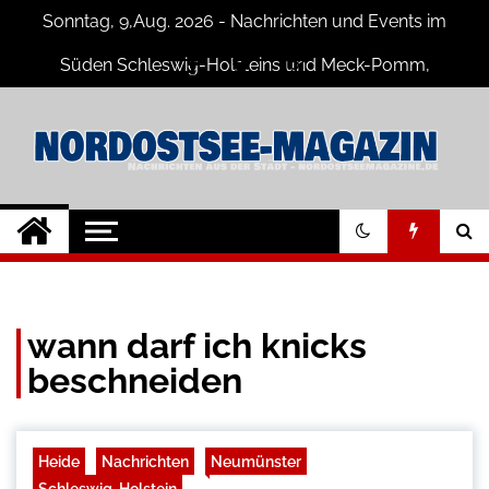
Skip
Sonntag, 9,Aug. 2026 - Nachrichten und Events im
to
content
Süden Schleswig-Holsteins und Meck-Pomm,
Niedersachsen
Nord-Ostsee-
Der Blog der Nord-Ostsee Magazine
Magazine Blog
wann darf ich knicks
beschneiden
Heide
Nachrichten
Neumünster
Schleswig-Holstein