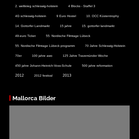
2. weltkrieg schleswig-holstein
4 Blocks - Staffel 3
4G schleswig-holstein
9 Euro Hostel
10. OCC Küstentrophy
14. Gottorfer Landmarkt
15 jahre
15. gottorfer landmarkt
49-euro Ticket
55. Nordische Filmtage Lübeck
55. Nordische Filmtage Lübeck programm
70 Jahre Schleswig-Holstein
70er
100 jahre awo
125 Jahre Travemünder Woche
450 jahre Johann-Heinrich-Voss-Schule
500 jahre reformation
2012
2013
2012 festival
Mallorca Bilder