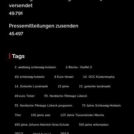
versendet
49.791
Pressemitteilungen zusenden
45.497
Tags
2. weltkrieg schleswig-holstein
4 Blocks - Staffel 3
4G schleswig-holstein
9 Euro Hostel
10. OCC Küstentrophy
14. Gottorfer Landmarkt
15 jahre
15. gottorfer landmarkt
49-euro Ticket
55. Nordische Filmtage Lübeck
55. Nordische Filmtage Lübeck programm
70 Jahre Schleswig-Holstein
70er
100 jahre awo
125 Jahre Travemünder Woche
450 jahre Johann-Heinrich-Voss-Schule
500 jahre reformation
2012
2013