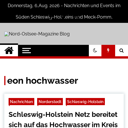
Skip
Donnerstag, 6,Aug. 2026 - Nachrichten und Events im
to
content
Süden Schleswig-Holsteins und Meck-Pomm,
Niedersachsen
Nord-Ostsee-
Der Blog der Nord-Ostsee Magazine
Magazine Blog
eon hochwasser
Nachrichten
Norderstedt
Schleswig-Holstein
Schleswig-Holstein Netz bereitet
sich auf das Hochwasser im Kreis