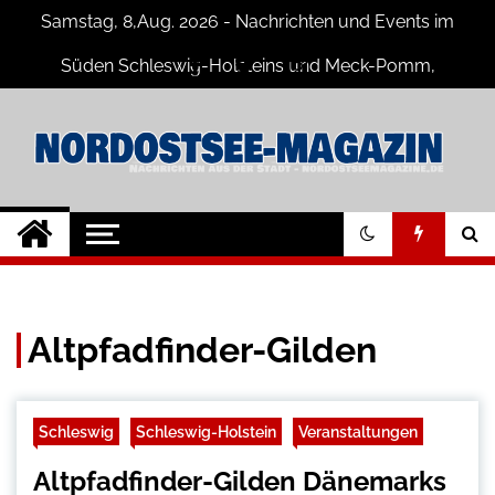
Skip
Samstag, 8,Aug. 2026 - Nachrichten und Events im
to
content
Süden Schleswig-Holsteins und Meck-Pomm,
Niedersachsen
Nord-Ostsee-
Der Blog der Nord-Ostsee Magazine
Magazine Blog
Altpfadfinder-Gilden
Schleswig
Schleswig-Holstein
Veranstaltungen
Altpfadfinder-Gilden Dänemarks