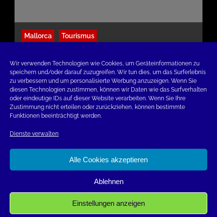
Mallorca
Tourismus
Fotos aus Mallorca: Herrenhaus Els Calderers,
Halbinsel Formentor und Markt in Alcudia
Wir verwenden Technologien wie Cookies, um Geräteinformationen zu
speichern und/oder darauf zuzugreifen. Wir tun dies, um das Surferlebnis
4. April 2023
zu verbessern und um personalisierte Werbung anzuzeigen. Wenn Sie
diesen Technologien zustimmen, können wir Daten wie das Surfverhalten
oder eindeutige IDs auf dieser Website verarbeiten. Wenn Sie Ihre
Zustimmung nicht erteilen oder zurückziehen, können bestimmte
Funktionen beeinträchtigt werden.
Facebook
Twitter
Instagram
Dienste verwalten
IMPRESSUM
DATENSCHUTZERKLÄRUNG
Alle Cookies akzeptieren
COOKIE-RICHTLINIE
FERIENWOHNUNGEN
Ablehnen
Copyright All right reserved With Love Theme:
Einstellungen anzeigen
Seek by
ThemeInWP