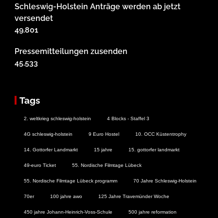
Schleswig-Holstein Anträge werden ab jetzt
versendet
49.801
Pressemitteilungen zusenden
45.533
Tags
2. weltkrieg schleswig-holstein
4 Blocks - Staffel 3
4G schleswig-holstein
9 Euro Hostel
10. OCC Küstentrophy
14. Gottorfer Landmarkt
15 jahre
15. gottorfer landmarkt
49-euro Ticket
55. Nordische Filmtage Lübeck
55. Nordische Filmtage Lübeck programm
70 Jahre Schleswig-Holstein
70er
100 jahre awo
125 Jahre Travemünder Woche
450 jahre Johann-Heinrich-Voss-Schule
500 jahre reformation