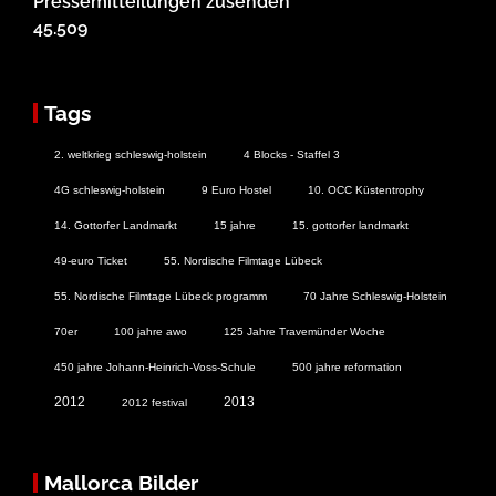
Pressemitteilungen zusenden
45.509
Tags
2. weltkrieg schleswig-holstein
4 Blocks - Staffel 3
4G schleswig-holstein
9 Euro Hostel
10. OCC Küstentrophy
14. Gottorfer Landmarkt
15 jahre
15. gottorfer landmarkt
49-euro Ticket
55. Nordische Filmtage Lübeck
55. Nordische Filmtage Lübeck programm
70 Jahre Schleswig-Holstein
70er
100 jahre awo
125 Jahre Travemünder Woche
450 jahre Johann-Heinrich-Voss-Schule
500 jahre reformation
2012
2013
2012 festival
Mallorca Bilder