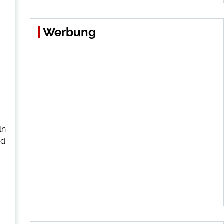
Werbung
ln
nd