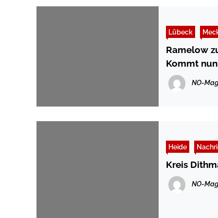
Lübeck
Mec
Ramelow zum
Kommt nun 
NO-Mag
Heide
Nachri
Kreis Dith
NO-Mag