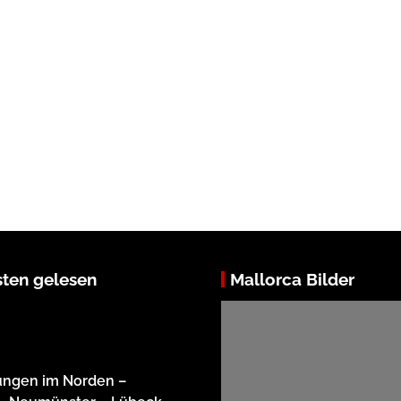
ten gelesen
Mallorca Bilder
ungen im Norden –