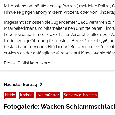
Mit Abstand am häufigsten (65 Prozent) meldeten Polizei, 
Hinweise gingen anonym (zehn Prozent) oder von Kindertage
Insgesamt schlossen die Jugendämter 1 801 Verfahren zur
Mitarbeiterinnen und Mitarbeiter einen unmittelbaren Ein
Lebenssituation. In 56 Prozent aller Verdachtsfälle (1 002 V
Kindeswohlgefährdung festgestellt. Bei 22 Prozent (396 j
bestand aber dennoch Hilfebedarf. Bei weiteren 22 Prozen
erwies sich der anfängliche Verdacht auf Kindeswohlgefäh
Presse Statistikamt Nord
Nächster Beitrag
Heide
Itzehoe
Neumünster
Schleswig-Holstein
Fotogalerie: Wacken Schlammschlach