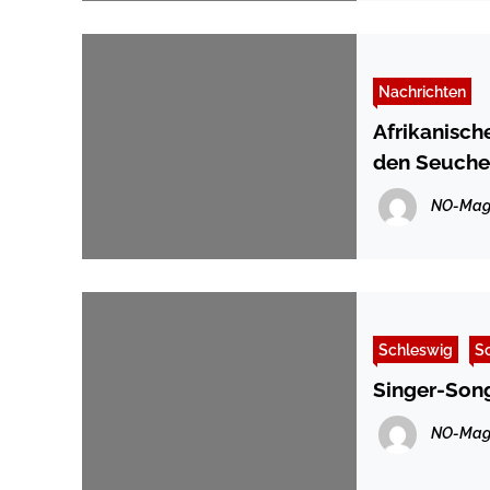
Nachrichten
Afrikanisch
den Seuche
NO-Mag
Schleswig
Sc
Singer-Song
NO-Mag