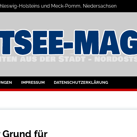
 Schleswig-Holsteins und Meck-Pomm, Niedersachsen
zine Blog
UNGEN
IMPRESSUM
DATENSCHUTZERKLÄRUNG
 Grund für