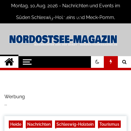
Skip
Montag, 10,Aug. 2026 - Nachrichten und Events im
to
content
Süden Schleswig-Holsteins und Meck-Pomm,
Niedersachsen
Nord-Ostsee-
Der Blog der Nord-Ostsee Magazine
Magazine Blog
Werbung
...
Heide
Nachrichten
Schleswig-Holstein
Tourismus