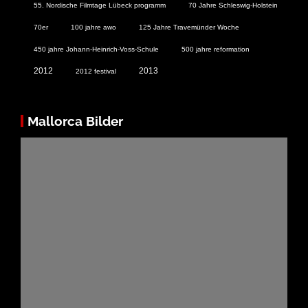
55. Nordische Filmtage Lübeck programm
70 Jahre Schleswig-Holstein
70er
100 jahre awo
125 Jahre Travemünder Woche
450 jahre Johann-Heinrich-Voss-Schule
500 jahre reformation
2012
2013
2012 festival
Mallorca Bilder