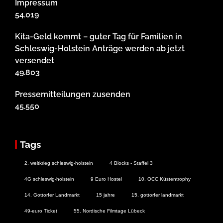
Impressum
54.019
Kita-Geld kommt – guter Tag für Familien in
Schleswig-Holstein Anträge werden ab jetzt
versendet
49.803
Pressemitteilungen zusenden
45.550
Tags
2. weltkrieg schleswig-holstein
4 Blocks - Staffel 3
4G schleswig-holstein
9 Euro Hostel
10. OCC Küstentrophy
14. Gottorfer Landmarkt
15 jahre
15. gottorfer landmarkt
49-euro Ticket
55. Nordische Filmtage Lübeck