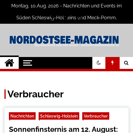
Skip
Montag, 10,Aug. 2026 - Nachrichten und Events im
to
content
Süden Schleswig-Holsteins und Meck-Pomm,
Niedersachsen
Nord-Ostsee-
Der Blog der Nord-Ostsee Magazine
Magazine Blog
Verbraucher
Nachrichten
Schleswig-Holstein
Verbraucher
Sonnenfinsternis am 12. August: