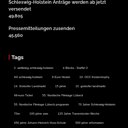
Schleswig-Holstein Anträge werden ab jetzt
versendet
49.805
Pressemitteilungen zusenden
45.560
Tags
2. weltkrieg schleswig-holstein
4 Blocks - Staffel 3
4G schleswig-holstein
9 Euro Hostel
10. OCC Küstentrophy
14. Gottorfer Landmarkt
15 jahre
15. gottorfer landmarkt
49-euro Ticket
55. Nordische Filmtage Lübeck
55. Nordische Filmtage Lübeck programm
70 Jahre Schleswig-Holstein
70er
100 jahre awo
125 Jahre Travemünder Woche
450 jahre Johann-Heinrich-Voss-Schule
500 jahre reformation