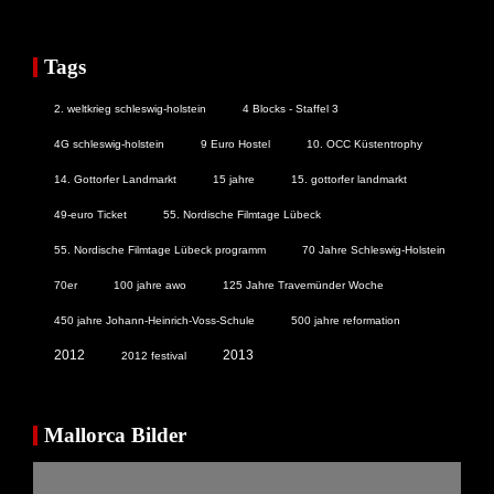
Tags
2. weltkrieg schleswig-holstein
4 Blocks - Staffel 3
4G schleswig-holstein
9 Euro Hostel
10. OCC Küstentrophy
14. Gottorfer Landmarkt
15 jahre
15. gottorfer landmarkt
49-euro Ticket
55. Nordische Filmtage Lübeck
55. Nordische Filmtage Lübeck programm
70 Jahre Schleswig-Holstein
70er
100 jahre awo
125 Jahre Travemünder Woche
450 jahre Johann-Heinrich-Voss-Schule
500 jahre reformation
2012
2013
2012 festival
Mallorca Bilder