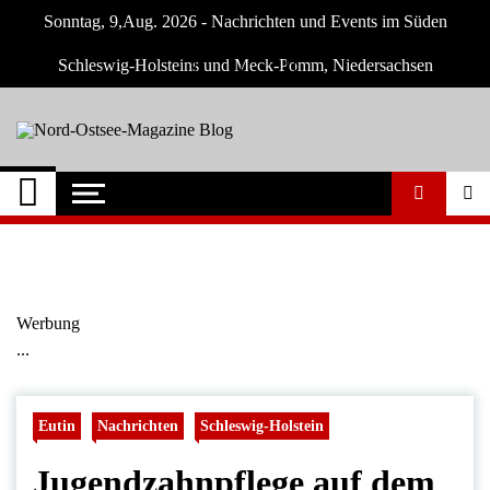
Skip
Sonntag, 9,Aug. 2026 - Nachrichten und Events im Süden
to
content
Schleswig-Holsteins und Meck-Pomm, Niedersachsen
Nord-Ostsee-
Der Blog der Nord-Ostsee Magazine
Magazine Blog
Werbung
...
Eutin
Nachrichten
Schleswig-Holstein
Jugendzahnpflege auf dem