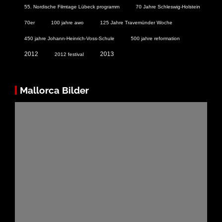
55. Nordische Filmtage Lübeck programm
70 Jahre Schleswig-Holstein
70er
100 jahre awo
125 Jahre Travemünder Woche
450 jahre Johann-Heinrich-Voss-Schule
500 jahre reformation
2012
2013
2012 festival
Mallorca Bilder