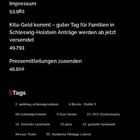
Impressum
53.982
Kita-Geld kommt – guter Tag für Familien in
Schleswig-Holstein Anträge werden ab jetzt
versendet
49.793
Pressemitteilungen zusenden
45.510
Tags
2. weltkrieg schleswig-holstein
4 Blocks - Staffel 3
4G schleswig-holstein
9 Euro Hostel
10. OCC Küstentrophy
14. Gottorfer Landmarkt
15 jahre
15. gottorfer landmarkt
49-euro Ticket
55. Nordische Filmtage Lübeck