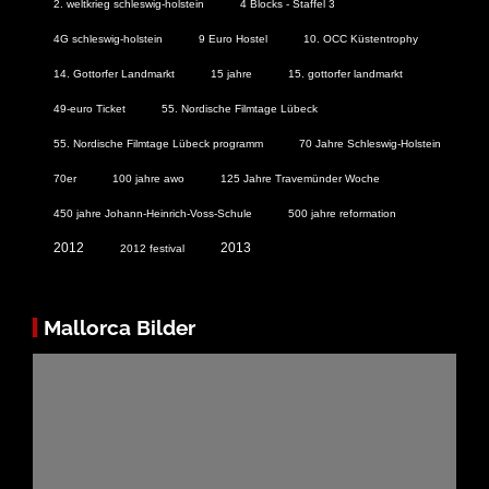
2. weltkrieg schleswig-holstein
4 Blocks - Staffel 3
4G schleswig-holstein
9 Euro Hostel
10. OCC Küstentrophy
14. Gottorfer Landmarkt
15 jahre
15. gottorfer landmarkt
49-euro Ticket
55. Nordische Filmtage Lübeck
55. Nordische Filmtage Lübeck programm
70 Jahre Schleswig-Holstein
70er
100 jahre awo
125 Jahre Travemünder Woche
450 jahre Johann-Heinrich-Voss-Schule
500 jahre reformation
2012
2013
2012 festival
Mallorca Bilder