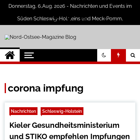
Skip
Donnerstag, 6,Aug. 2026 - Nachrichten und Events im
to
content
Süden Schleswig-Holsteins und Meck-Pomm,
Niedersachsen
Nord-Ostsee-
Der Blog der Nord-Ostsee Magazine
Magazine Blog
corona impfung
Nachrichten
Schleswig-Holstein
Kieler Gesundheitsministerium
und STIKO empfehlen Impfungen