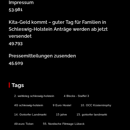
Impressum
53.981
Kita-Geld kommt – guter Tag für Familien in
Schleswig-Holstein Anträge werden ab jetzt
versendet
49.793
Pressemitteilungen zusenden
45.509
Tags
2. weltkrieg schleswig-holstein
4 Blocks - Staffel 3
4G schleswig-holstein
9 Euro Hostel
10. OCC Küstentrophy
14. Gottorfer Landmarkt
15 jahre
15. gottorfer landmarkt
49-euro Ticket
55. Nordische Filmtage Lübeck