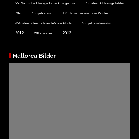
55. Nordische Filmtage Lübeck programm
70 Jahre Schleswig-Holstein
70er
100 jahre awo
125 Jahre Travemünder Woche
450 jahre Johann-Heinrich-Voss-Schule
500 jahre reformation
2012
2013
2012 festival
Mallorca Bilder