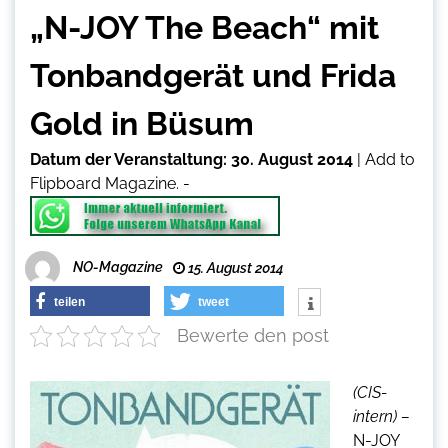
„N-JOY The Beach“ mit
Tonbandgerät und Frida
Gold in Büsum
Datum der Veranstaltung:
30. August 2014
|
Add to
Flipboard Magazine.
-
NO-Magazine
15. August 2014
teilen
tweet
Bewerte den post
(CIS-
intern) –
N-JOY