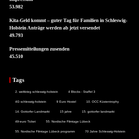
53.982
Kita-Geld kommt – guter Tag für Familien in Schleswig-
Holstein Anträge werden ab jetzt versendet
49.793
Pressemitteilungen zusenden
45.510
Tags
2. weltkrieg schleswig-holstein
4 Blocks - Staffel 3
4G schleswig-holstein
9 Euro Hostel
10. OCC Küstentrophy
14. Gottorfer Landmarkt
15 jahre
15. gottorfer landmarkt
49-euro Ticket
55. Nordische Filmtage Lübeck
55. Nordische Filmtage Lübeck programm
70 Jahre Schleswig-Holstein