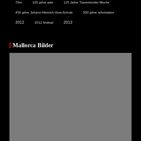
70er
100 jahre awo
125 Jahre Travemünder Woche
450 jahre Johann-Heinrich-Voss-Schule
500 jahre reformation
2012
2013
2012 festival
Mallorca Bilder