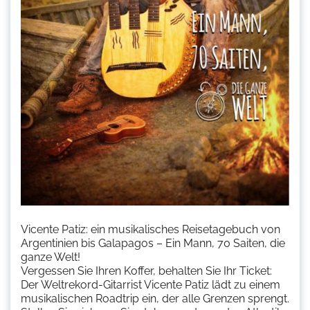
Vicente Patiz: ein musikalisches Reisetagebuch von
Argentinien bis Galapagos – Ein Mann, 70 Saiten, die
ganze Welt!
Vergessen Sie Ihren Koffer, behalten Sie Ihr Ticket:
Der Weltrekord-Gitarrist Vicente Patiz lädt zu einem
musikalischen Roadtrip ein, der alle Grenzen sprengt.