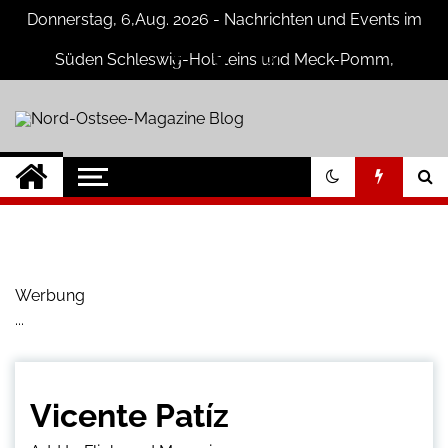
Skip
Donnerstag, 6,Aug. 2026 - Nachrichten und Events im
to
content
Süden Schleswig-Holsteins und Meck-Pomm,
Niedersachsen
Nord-Ostsee-
Der Blog der Nord-Ostsee Magazine
Magazine Blog
Werbung
...
Vicente Patíz