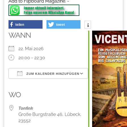
Add to Flipboard Magazine.
-
teilen
tweet
WANN
22. Mai 2026
20:00 - 22:30
ZUM KALENDER HINZUFÜGEN
ICS herunterladen
Google Kalender
iCalendar
Office 365
Outlook Live
WO
Tonfink
Große Burgstraße 46, Lübeck,
23552