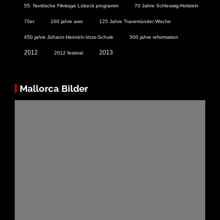
55. Nordische Filmtage Lübeck programm
70 Jahre Schleswig-Holstein
70er
100 jahre awo
125 Jahre Travemünder Woche
450 jahre Johann-Heinrich-Voss-Schule
500 jahre reformation
2012
2013
2012 festival
Mallorca Bilder