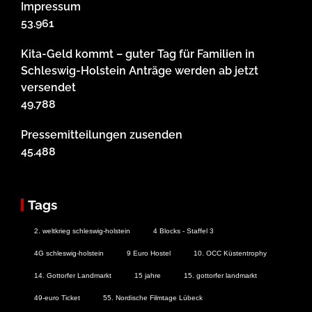
Impressum
53.961
Kita-Geld kommt – guter Tag für Familien in
Schleswig-Holstein Anträge werden ab jetzt
versendet
49.788
Pressemitteilungen zusenden
45.488
Tags
2. weltkrieg schleswig-holstein
4 Blocks - Staffel 3
4G schleswig-holstein
9 Euro Hostel
10. OCC Küstentrophy
14. Gottorfer Landmarkt
15 jahre
15. gottorfer landmarkt
49-euro Ticket
55. Nordische Filmtage Lübeck