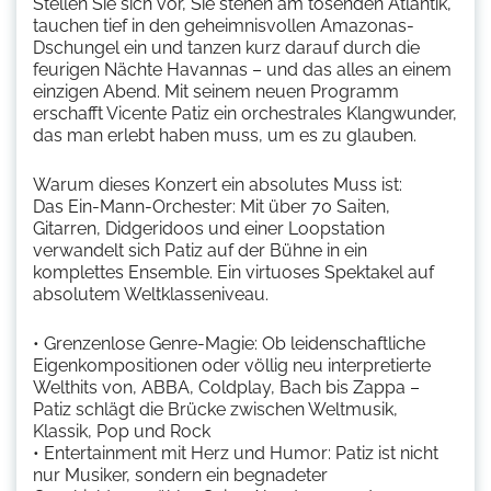
Stellen Sie sich vor, Sie stehen am tosenden Atlantik,
tauchen tief in den geheimnisvollen Amazonas-
Dschungel ein und tanzen kurz darauf durch die
feurigen Nächte Havannas – und das alles an einem
einzigen Abend. Mit seinem neuen Programm
erschafft Vicente Patiz ein orchestrales Klangwunder,
das man erlebt haben muss, um es zu glauben.
Warum dieses Konzert ein absolutes Muss ist:
Das Ein-Mann-Orchester: Mit über 70 Saiten,
Gitarren, Didgeridoos und einer Loopstation
verwandelt sich Patiz auf der Bühne in ein
komplettes Ensemble. Ein virtuoses Spektakel auf
absolutem Weltklasseniveau.
• Grenzenlose Genre-Magie: Ob leidenschaftliche
Eigenkompositionen oder völlig neu interpretierte
Welthits von, ABBA, Coldplay, Bach bis Zappa –
Patiz schlägt die Brücke zwischen Weltmusik,
Klassik, Pop und Rock
• Entertainment mit Herz und Humor: Patiz ist nicht
nur Musiker, sondern ein begnadeter