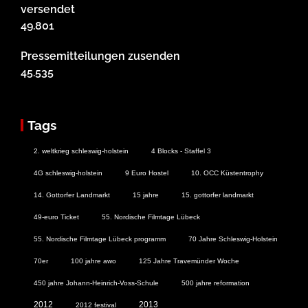
versendet
49.801
Pressemitteilungen zusenden
45.535
Tags
2. weltkrieg schleswig-holstein
4 Blocks - Staffel 3
4G schleswig-holstein
9 Euro Hostel
10. OCC Küstentrophy
14. Gottorfer Landmarkt
15 jahre
15. gottorfer landmarkt
49-euro Ticket
55. Nordische Filmtage Lübeck
55. Nordische Filmtage Lübeck programm
70 Jahre Schleswig-Holstein
70er
100 jahre awo
125 Jahre Travemünder Woche
450 jahre Johann-Heinrich-Voss-Schule
500 jahre reformation
2012
2013
2012 festival