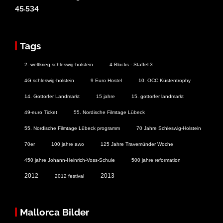
45.534
Tags
2. weltkrieg schleswig-holstein
4 Blocks - Staffel 3
4G schleswig-holstein
9 Euro Hostel
10. OCC Küstentrophy
14. Gottorfer Landmarkt
15 jahre
15. gottorfer landmarkt
49-euro Ticket
55. Nordische Filmtage Lübeck
55. Nordische Filmtage Lübeck programm
70 Jahre Schleswig-Holstein
70er
100 jahre awo
125 Jahre Travemünder Woche
450 jahre Johann-Heinrich-Voss-Schule
500 jahre reformation
2012
2013
2012 festival
Mallorca Bilder