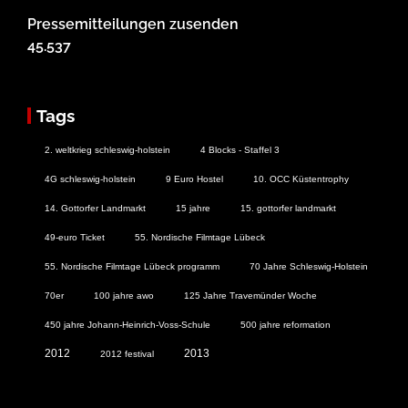
Pressemitteilungen zusenden
45.537
Tags
2. weltkrieg schleswig-holstein
4 Blocks - Staffel 3
4G schleswig-holstein
9 Euro Hostel
10. OCC Küstentrophy
14. Gottorfer Landmarkt
15 jahre
15. gottorfer landmarkt
49-euro Ticket
55. Nordische Filmtage Lübeck
55. Nordische Filmtage Lübeck programm
70 Jahre Schleswig-Holstein
70er
100 jahre awo
125 Jahre Travemünder Woche
450 jahre Johann-Heinrich-Voss-Schule
500 jahre reformation
2012
2013
2012 festival