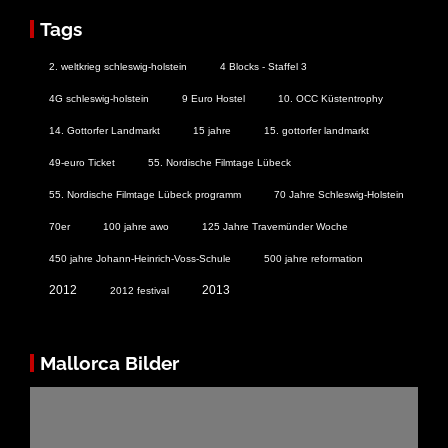
Tags
2. weltkrieg schleswig-holstein
4 Blocks - Staffel 3
4G schleswig-holstein
9 Euro Hostel
10. OCC Küstentrophy
14. Gottorfer Landmarkt
15 jahre
15. gottorfer landmarkt
49-euro Ticket
55. Nordische Filmtage Lübeck
55. Nordische Filmtage Lübeck programm
70 Jahre Schleswig-Holstein
70er
100 jahre awo
125 Jahre Travemünder Woche
450 jahre Johann-Heinrich-Voss-Schule
500 jahre reformation
2012
2013
2012 festival
Mallorca Bilder