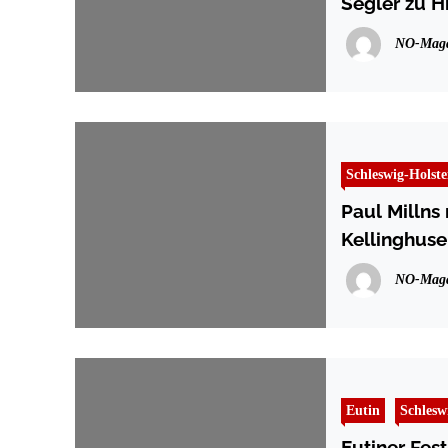
Segler zu Hi
NO-Maga
Schleswig-Holste
Paul Millns
Kellinghuse
NO-Maga
Eutin
Schlesw
Eutiner Fes