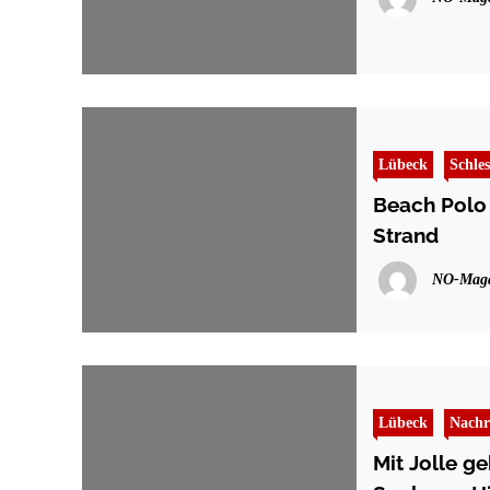
Lübeck
Schle
Beach Polo
Strand
NO-Maga
Lübeck
Nachr
Mit Jolle g