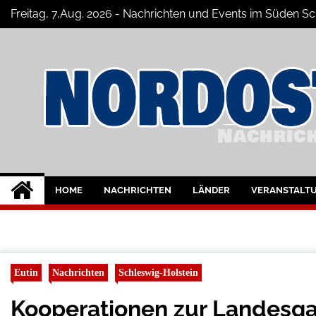
Skip
Freitag, 7,Aug. 2026 - Nachrichten und Events im Süden
to
content
Nord-Ostsee-Maga
Der Blog der Nord-Ostsee Magazine
HOME
NACHRICHTEN
LÄNDER
VERANSTALT
Eutin
Nachrichten
Schleswig-Holstein
Kooperationen zur Landesga