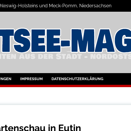
 Schleswig-Holsteins und Meck-Pomm, Niedersachsen
zine Blog
UNGEN
IMPRESSUM
DATENSCHUTZERKLÄRUNG
rtenschau in Eutin