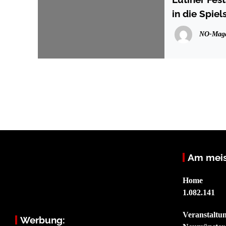
in die Spie
NO-Maga
Am meis
Home
1.082.141
Veranstaltu
Werbung: