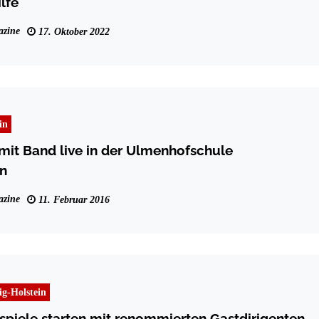
lfe
zine
17. Oktober 2022
in
 mit Band live in der Ulmenhofschule
n
zine
11. Februar 2016
ig-Holstein
tspiele starten mit renommierten Gastdirigenten