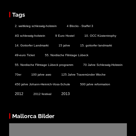
Tags
2. weltkrieg schleswig-holstein
4 Blocks - Staffel 3
4G schleswig-holstein
9 Euro Hostel
10. OCC Küstentrophy
14. Gottorfer Landmarkt
15 jahre
15. gottorfer landmarkt
49-euro Ticket
55. Nordische Filmtage Lübeck
55. Nordische Filmtage Lübeck programm
70 Jahre Schleswig-Holstein
70er
100 jahre awo
125 Jahre Travemünder Woche
450 jahre Johann-Heinrich-Voss-Schule
500 jahre reformation
2012
2013
2012 festival
Mallorca Bilder