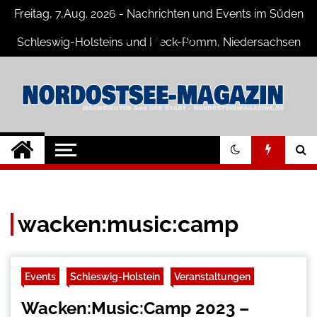
Skip
Freitag, 7,Aug. 2026 - Nachrichten und Events im Süden
to
content
Schleswig-Holsteins und Meck-Pomm, Niedersachsen
Nord-Ostsee-
Der Blog der Nord-Ostsee Magazine
Magazine Blog
wacken:music:camp
Events
Schleswig-Holstein
Veranstaltungen
Wacken:Music:Camp 2023 –