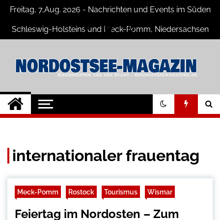
Skip
Freitag, 7,Aug. 2026 - Nachrichten und Events im Süden
to
content
Schleswig-Holsteins und Meck-Pomm, Niedersachsen
Nord-Ostsee-
Der Blog der Nord-Ostsee Magazine
Magazine Blog
internationaler frauentag
Meck-Pomm
Rostock
Tourismus
Wismar
Feiertag im Nordosten – Zum