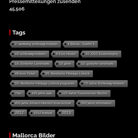
Pressemitteilungen zusenden
45.506
Tags
2. weltkrieg schleswig-holstein
4 Blocks - Staffel 3
4G schleswig-holstein
9 Euro Hostel
10. OCC Küstentrophy
14. Gottorfer Landmarkt
15 jahre
15. gottorfer landmarkt
49-euro Ticket
55. Nordische Filmtage Lübeck
55. Nordische Filmtage Lübeck programm
70 Jahre Schleswig-Holstein
70er
100 jahre awo
125 Jahre Travemünder Woche
450 jahre Johann-Heinrich-Voss-Schule
500 jahre reformation
2012
2013
2012 festival
Mallorca Bilder