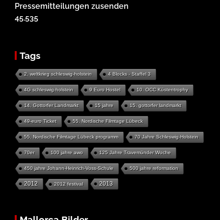
Pressemitteilungen zusenden
45.535
Tags
2. weltkrieg schleswig-holstein
4 Blocks - Staffel 3
4G schleswig-holstein
9 Euro Hostel
10. OCC Küstentrophy
14. Gottorfer Landmarkt
15 jahre
15. gottorfer landmarkt
49-euro Ticket
55. Nordische Filmtage Lübeck
55. Nordische Filmtage Lübeck programm
70 Jahre Schleswig-Holstein
70er
100 jahre awo
125 Jahre Travemünder Woche
450 jahre Johann-Heinrich-Voss-Schule
500 jahre reformation
2012
2013
2012 festival
Mallorca Bilder