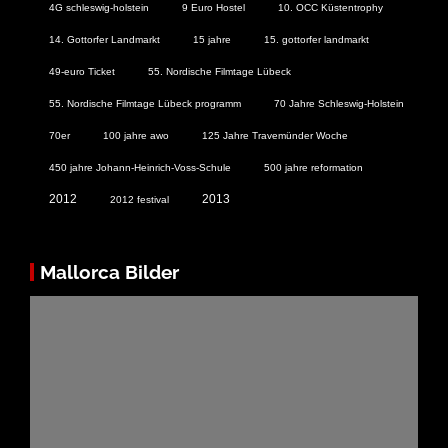
4G schleswig-holstein
9 Euro Hostel
10. OCC Küstentrophy
14. Gottorfer Landmarkt
15 jahre
15. gottorfer landmarkt
49-euro Ticket
55. Nordische Filmtage Lübeck
55. Nordische Filmtage Lübeck programm
70 Jahre Schleswig-Holstein
70er
100 jahre awo
125 Jahre Travemünder Woche
450 jahre Johann-Heinrich-Voss-Schule
500 jahre reformation
2012
2013
2012 festival
Mallorca Bilder