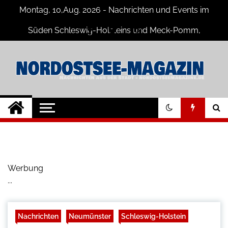
Skip
Montag, 10,Aug. 2026 - Nachrichten und Events im
to
content
Süden Schleswig-Holsteins und Meck-Pomm,
Niedersachsen
Nord-Ostsee-
Der Blog der Nord-Ostsee Magazine
Magazine Blog
Werbung
...
Nachrichten
Neumünster
Schleswig-Holstein