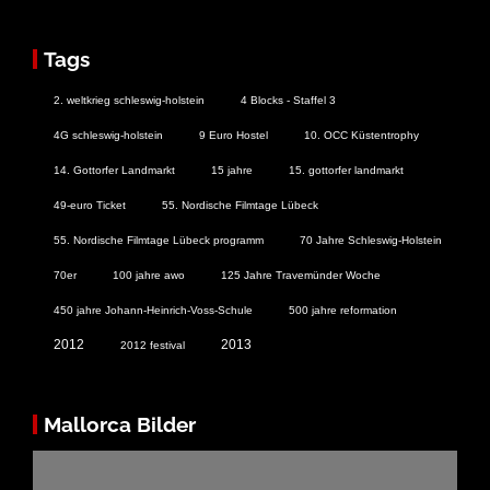
Tags
2. weltkrieg schleswig-holstein
4 Blocks - Staffel 3
4G schleswig-holstein
9 Euro Hostel
10. OCC Küstentrophy
14. Gottorfer Landmarkt
15 jahre
15. gottorfer landmarkt
49-euro Ticket
55. Nordische Filmtage Lübeck
55. Nordische Filmtage Lübeck programm
70 Jahre Schleswig-Holstein
70er
100 jahre awo
125 Jahre Travemünder Woche
450 jahre Johann-Heinrich-Voss-Schule
500 jahre reformation
2012
2013
2012 festival
Mallorca Bilder