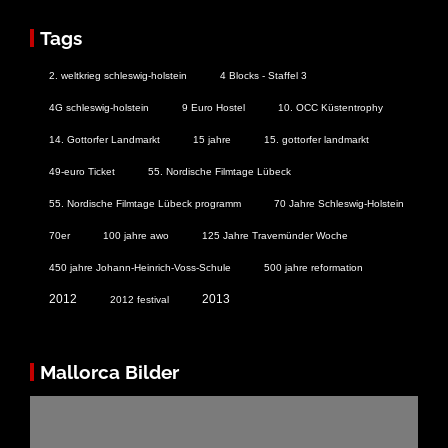
Tags
2. weltkrieg schleswig-holstein
4 Blocks - Staffel 3
4G schleswig-holstein
9 Euro Hostel
10. OCC Küstentrophy
14. Gottorfer Landmarkt
15 jahre
15. gottorfer landmarkt
49-euro Ticket
55. Nordische Filmtage Lübeck
55. Nordische Filmtage Lübeck programm
70 Jahre Schleswig-Holstein
70er
100 jahre awo
125 Jahre Travemünder Woche
450 jahre Johann-Heinrich-Voss-Schule
500 jahre reformation
2012
2013
2012 festival
Mallorca Bilder