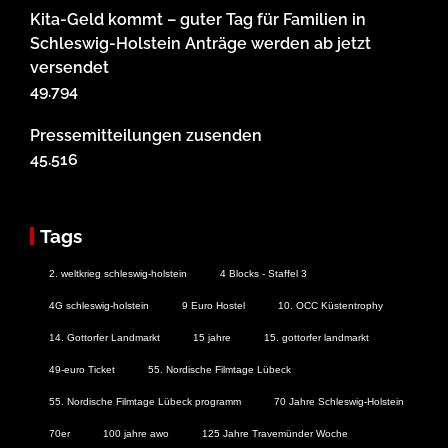
Kita-Geld kommt – guter Tag für Familien in
Schleswig-Holstein Anträge werden ab jetzt
versendet
49.794
Pressemitteilungen zusenden
45.516
Tags
2. weltkrieg schleswig-holstein
4 Blocks - Staffel 3
4G schleswig-holstein
9 Euro Hostel
10. OCC Küstentrophy
14. Gottorfer Landmarkt
15 jahre
15. gottorfer landmarkt
49-euro Ticket
55. Nordische Filmtage Lübeck
55. Nordische Filmtage Lübeck programm
70 Jahre Schleswig-Holstein
70er
100 jahre awo
125 Jahre Travemünder Woche