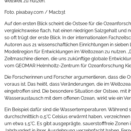
weltweit zu nutzen.
Foto. pixabay.com / Macb3t
Auf den ersten Blick scheint die Ostsee für die Ozeanforsc
vergleichsweise flach, hat einen niedrigen Salzgehalt und
so oft trügt der erste Blick. In der internationalen Fachze
Autoren aus 21 wissenschaftlichen Einrichtungen in sieben
Modellregion für Entwicklungen im Weltozean zu nutzen. „D
Zeitmaschine dienen, die uns zukünftige globale Entwicklun
vom GEOMAR Helmholtz-Zentrum für Ozeanforschung Kiel, e
Die Forscherinnen und Forscher argumentieren, dass die Os
voraus ist. Das heißt, dass Veränderungen, die im Weltozean
eingetroffen sind. Die besondere Situation der Ostsee, m
Wasseraustausch mit dem offenen Ozean, wirkt wie ein Verst
Ein Beispiel dafür sind die Wassertemperaturen. Während
durchschnittlich 0,5°C Celsius erwärmt haben, verzeichne
um etwa 1,5°C. Es gibt ausgeprägte, sauerstofffreie Zonen 
Jahrhundert in ihrer Ausdehnung verzehnfacht haben. Fern