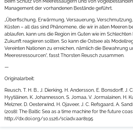
beim Schutz von Meeressäugern und von Vogelbeständen
Management der vorhandenen Bestände geführt.
„Überfischung, Erwärmung, Versauerung, Verschmutzung, E
Küsten – all das sind Phänomene, die wir in allen Meeren b
ablaufen, kann uns die Region im Guten wie im Schlechten
Zukunft reagieren sollten. So kann die Ostsee als Modellre
Vereinten Nationen zu erreichen, nämlich die Bewahrung 
Meeresressourcen“, fasst Thorsten Reusch zusammen.
—
Originalarbeit:
Reusch, T. H. B., J. Dierking, H. Andersson, E. Bonsdorff, J. 
Hyytiäinen, K. Johannesson, S. Jomaa, V. Jormalainen, H. Kuo
Melzner, D. Oesterwind, H. Ojaveer, J. C. Refsgaard, A. San
(2018): The Baltic Sea as a time machine for the future co
http://dx.doi.org/10.1126/sciadv.aar8195