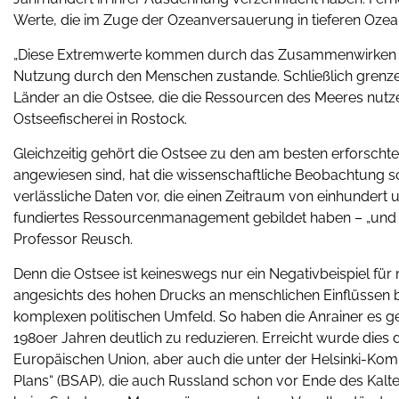
Werte, die im Zuge der Ozeanversauerung in tieferen Ozea
„Diese Extremwerte kommen durch das Zusammenwirken de
Nutzung durch den Menschen zustande. Schließlich grenzen 
Länder an die Ostsee, die die Ressourcen des Meeres nutzen
Ostseefischerei in Rostock.
Gleichzeitig gehört die Ostsee zu den am besten erforschte
angewiesen sind, hat die wissenschaftliche Beobachtung 
verlässliche Daten vor, die einen Zeitraum von einhundert
fundiertes Ressourcenmanagement gebildet haben – „und das
Professor Reusch.
Denn die Ostsee ist keineswegs nur ein Negativbeispiel 
angesichts des hohen Drucks an menschlichen Einflüssen b
komplexen politischen Umfeld. So haben die Anrainer es ges
1980er Jahren deutlich zu reduzieren. Erreicht wurde die
Europäischen Union, aber auch die unter der Helsinki-Komm
Plans“ (BSAP), die auch Russland schon vor Ende des Kalte