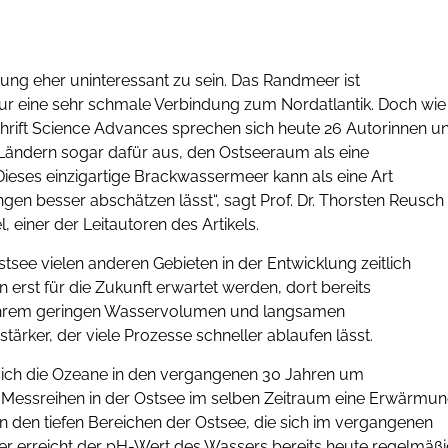
hung eher uninteressant zu sein. Das Randmeer ist
 nur eine sehr schmale Verbindung zum Nordatlantik. Doch wie
itschrift Science Advances sprechen sich heute 26 Autorinnen u
 Ländern sogar dafür aus, den Ostseeraum als eine
ieses einzigartige Brackwassermeer kann als eine Art
gen besser abschätzen lässt“, sagt Prof. Dr. Thorsten Reusch
iner der Leitautoren des Artikels.
tsee vielen anderen Gebieten in der Entwicklung zeitlich
 erst für die Zukunft erwartet werden, dort bereits
it ihrem geringen Wasservolumen und langsamen
ärker, der viele Prozesse schneller ablaufen lässt.
 sich die Ozeane in den vergangenen 30 Jahren um
n Messreihen in der Ostsee im selben Zeitraum eine Erwärmu
in den tiefen Bereichen der Ostsee, die sich im vergangenen
er erreicht der pH-Wert des Wassers bereits heute regelmäß