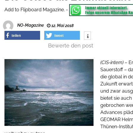
Add to Flipboard Magazine.
-
NO-Magazine
12. Mai 2018
teilen
tweet
Bewerte den post
(CIS-intern) –
E
Sauerstoff – d
die global in 
Zukunft erwart
und zwar ausge
bietet sie auc
gebrochen werd
Advances plädi
GEOMAR Helmho
Thünen-Institu