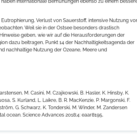
 haben internationale Bemühungen ebenso zu einem besser
utrophierung, Verlust von Sauerstoff, intensive Nutzung vo
eobachten. Weil sie in der Ostsee besonders drastisch
 Hinweise geben, wie wir auf die Herausforderungen der
gion dazu beitragen, Punkt 14 der Nachhaltigkeitsagenda der
und nachhaltige Nutzung der Ozeane, Meere und
Carstensen, M. Casini, M. Czajkowski, B. Hasler, K. Hinsby, K.
sa, S. Kurland, L. Laikre, B. R. MacKenzie, P. Margonski, F.
dström, G. Schwarz, K. Tonderski, M. Winder, M. Zandersen
astal ocean. Science Advances 2018;4: eaar8195,