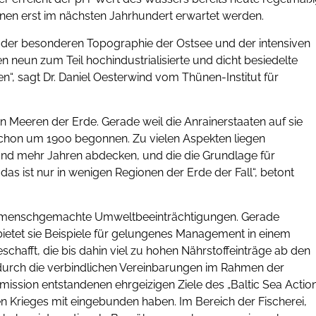
nen erst im nächsten Jahrhundert erwartet werden.
r besonderen Topographie der Ostsee und der intensiven
neun zum Teil hochindustrialisierte und dicht besiedelte
“, sagt Dr. Daniel Oesterwind vom Thünen-Institut für
n Meeren der Erde. Gerade weil die Anrainerstaaten auf sie
schon um 1900 begonnen. Zu vielen Aspekten liegen
 und mehr Jahren abdecken, und die die Grundlage für
 ist nur in wenigen Regionen der Erde der Fall“, betont
für menschgemachte Umweltbeeinträchtigungen. Gerade
ietet sie Beispiele für gelungenes Management in einem
chafft, die bis dahin viel zu hohen Nährstoffeinträge ab den
s durch die verbindlichen Vereinbarungen im Rahmen der
ission entstandenen ehrgeizigen Ziele des „Baltic Sea Actio
n Krieges mit eingebunden haben. Im Bereich der Fischerei,