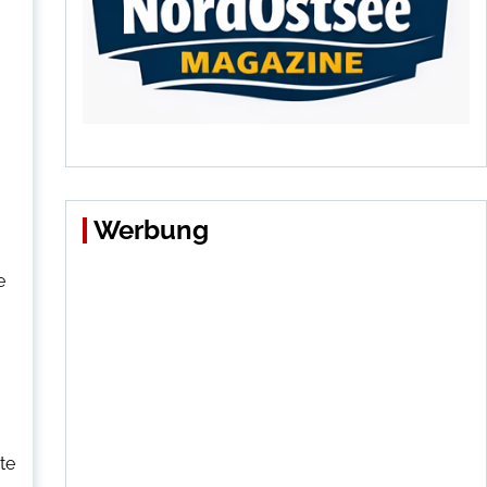
Werbung
e
,
te