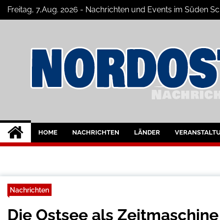
Skip
Freitag, 7,Aug. 2026 - Nachrichten und Events im Süden
to
content
Nord-Ostsee-Maga
Der Blog der Nord-Ostsee Magazine
HOME
NACHRICHTEN
LÄNDER
VERANSTALT
Nachrichten
Die Ostsee als Zeitmaschine