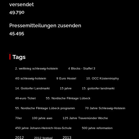
versendet
49.790
Pressemitteilungen zusenden
45.495
Tags
2. weltkrieg schleswig-holstein
4 Blocks - Staffel 3
4G schleswig-holstein
9 Euro Hostel
10. OCC Küstentrophy
14. Gottorfer Landmarkt
15 jahre
15. gottorfer landmarkt
49-euro Ticket
55. Nordische Filmtage Lübeck
55. Nordische Filmtage Lübeck programm
70 Jahre Schleswig-Holstein
70er
100 jahre awo
125 Jahre Travemünder Woche
450 jahre Johann-Heinrich-Voss-Schule
500 jahre reformation
2012
2013
2012 festival