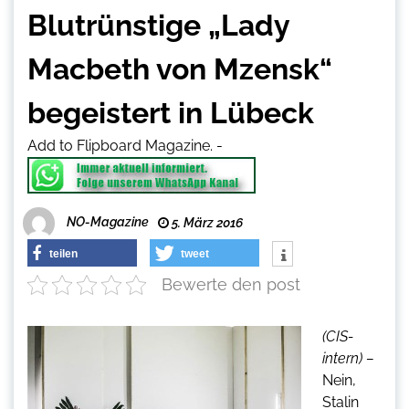
Blutrünstige „Lady
Macbeth von Mzensk“
begeistert in Lübeck
Add to Flipboard Magazine.
-
NO-Magazine
5. März 2016
teilen
tweet
Bewerte den post
(CIS-
intern) –
Nein,
Stalin