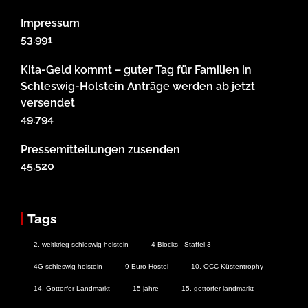
Impressum
53.991
Kita-Geld kommt – guter Tag für Familien in
Schleswig-Holstein Anträge werden ab jetzt
versendet
49.794
Pressemitteilungen zusenden
45.520
Tags
2. weltkrieg schleswig-holstein
4 Blocks - Staffel 3
4G schleswig-holstein
9 Euro Hostel
10. OCC Küstentrophy
14. Gottorfer Landmarkt
15 jahre
15. gottorfer landmarkt