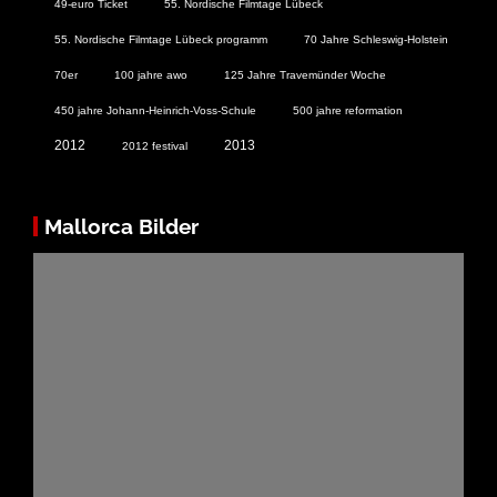
49-euro Ticket
55. Nordische Filmtage Lübeck
55. Nordische Filmtage Lübeck programm
70 Jahre Schleswig-Holstein
70er
100 jahre awo
125 Jahre Travemünder Woche
450 jahre Johann-Heinrich-Voss-Schule
500 jahre reformation
2012
2013
2012 festival
Mallorca Bilder