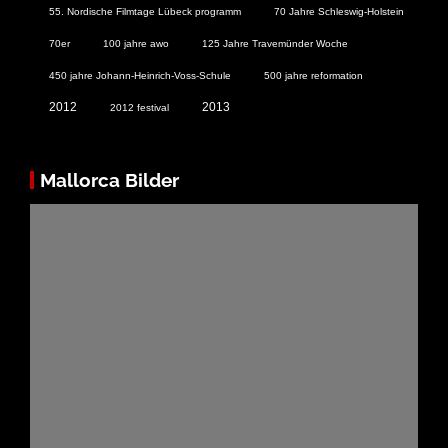
55. Nordische Filmtage Lübeck programm
70 Jahre Schleswig-Holstein
70er
100 jahre awo
125 Jahre Travemünder Woche
450 jahre Johann-Heinrich-Voss-Schule
500 jahre reformation
2012
2013
2012 festival
Mallorca Bilder