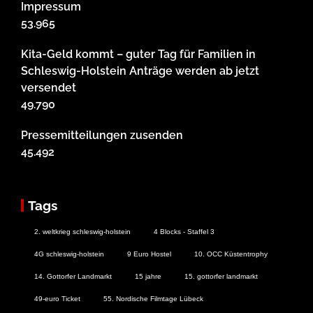
Impressum
53.965
Kita-Geld kommt – guter Tag für Familien in
Schleswig-Holstein Anträge werden ab jetzt
versendet
49.790
Pressemitteilungen zusenden
45.492
Tags
2. weltkrieg schleswig-holstein
4 Blocks - Staffel 3
4G schleswig-holstein
9 Euro Hostel
10. OCC Küstentrophy
14. Gottorfer Landmarkt
15 jahre
15. gottorfer landmarkt
49-euro Ticket
55. Nordische Filmtage Lübeck