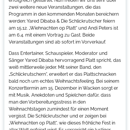
erfolgreich gestartet. Nun freuen wir uns sehr über
zwei weitere neue Veranstaltungen, die das
Programm in den kommenden Monaten bereichern
werden: Yared Dibaba & Die Schlickrutscher feiern
am 15.12. „Wiehnachten op Platt“ und Andi Peters ist
am 6.4. mit einem Vortrag zu Gast. Beide
Veranstaltungen sind ab sofort im Vorverkauf.
Dass Entertainer, Schauspieler, Moderator und
Sänger Yared Dibaba hervorragend Platt spricht, das
weiß mittlerweile jeder. Mit seiner Band, den
„Schlickrutschern“, erweitert er das Plattschnacken
bald noch um echtes Weihnachtsfeeling. Bei seinem
Konzerttermin am 15. Dezember in Wacken sorgt er
mit Musik, Anekdoten und Spielchen dafür, dass
man den Vorbereitungsstress in den
Weihnachtstagen zumindest für einen Moment
vergisst. Die Schlickrutscher und er zeigen bei
„Wiehnachten op Platt“, wie dieses fröhliche Fest in
aller Welt gefeiert wird. Es verspricht ein lustiger,