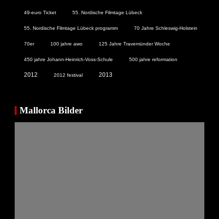
49-euro Ticket
55. Nordische Filmtage Lübeck
55. Nordische Filmtage Lübeck programm
70 Jahre Schleswig-Holstein
70er
100 jahre awo
125 Jahre Travemünder Woche
450 jahre Johann-Heinrich-Voss-Schule
500 jahre reformation
2012
2013
2012 festival
Mallorca Bilder