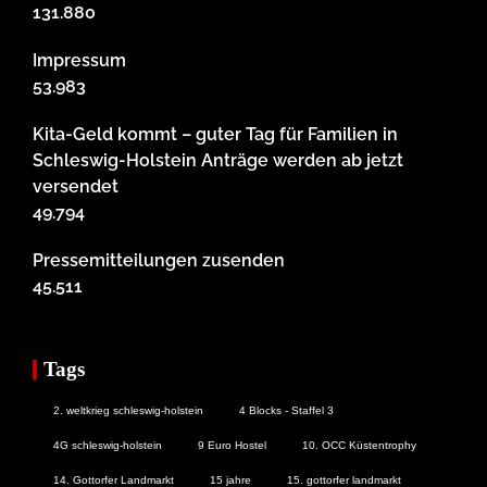
131.880
Impressum
53.983
Kita-Geld kommt – guter Tag für Familien in
Schleswig-Holstein Anträge werden ab jetzt
versendet
49.794
Pressemitteilungen zusenden
45.511
Tags
2. weltkrieg schleswig-holstein
4 Blocks - Staffel 3
4G schleswig-holstein
9 Euro Hostel
10. OCC Küstentrophy
14. Gottorfer Landmarkt
15 jahre
15. gottorfer landmarkt