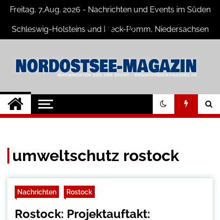
Skip
Freitag, 7,Aug. 2026 - Nachrichten und Events im Süden
to
content
Schleswig-Holsteins und Meck-Pomm, Niedersachsen
Nord-Ostsee-
Der Blog der Nord-Ostsee Magazine
Magazine Blog
umweltschutz rostock
Nachrichten
Rostock
Rostock: Projektauftakt: