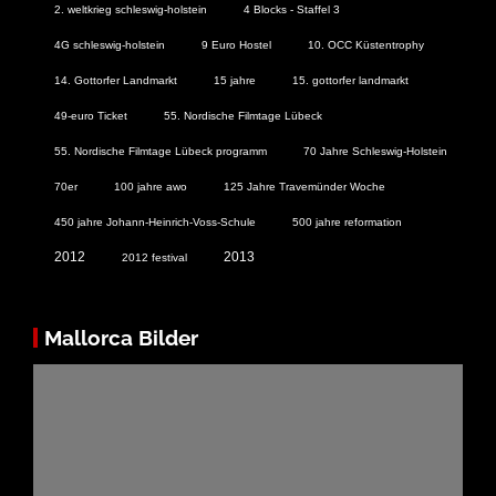
2. weltkrieg schleswig-holstein
4 Blocks - Staffel 3
4G schleswig-holstein
9 Euro Hostel
10. OCC Küstentrophy
14. Gottorfer Landmarkt
15 jahre
15. gottorfer landmarkt
49-euro Ticket
55. Nordische Filmtage Lübeck
55. Nordische Filmtage Lübeck programm
70 Jahre Schleswig-Holstein
70er
100 jahre awo
125 Jahre Travemünder Woche
450 jahre Johann-Heinrich-Voss-Schule
500 jahre reformation
2012
2013
2012 festival
Mallorca Bilder