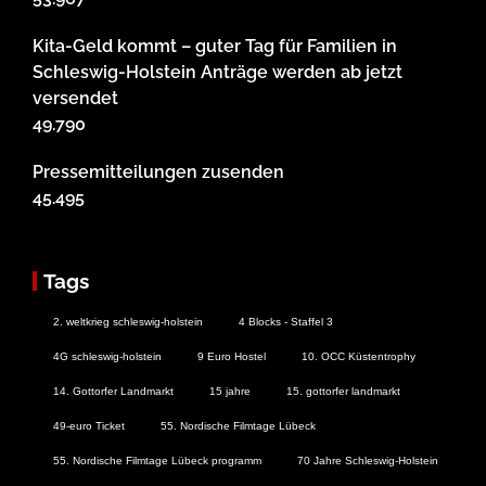
Kita-Geld kommt – guter Tag für Familien in
Schleswig-Holstein Anträge werden ab jetzt
versendet
49.790
Pressemitteilungen zusenden
45.495
Tags
2. weltkrieg schleswig-holstein
4 Blocks - Staffel 3
4G schleswig-holstein
9 Euro Hostel
10. OCC Küstentrophy
14. Gottorfer Landmarkt
15 jahre
15. gottorfer landmarkt
49-euro Ticket
55. Nordische Filmtage Lübeck
55. Nordische Filmtage Lübeck programm
70 Jahre Schleswig-Holstein