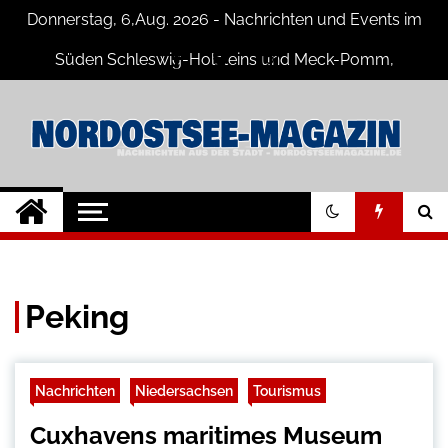
Skip
Donnerstag, 6,Aug. 2026 - Nachrichten und Events im
to
content
Süden Schleswig-Holsteins und Meck-Pomm,
Niedersachsen
Nord-Ostsee-
Der Blog der Nord-Ostsee Magazine
Magazine Blog
Peking
Nachrichten
Niedersachsen
Tourismus
Cuxhavens maritimes Museum