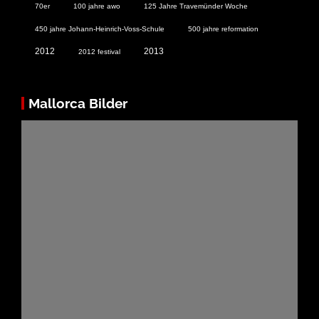
70er
100 jahre awo
125 Jahre Travemünder Woche
450 jahre Johann-Heinrich-Voss-Schule
500 jahre reformation
2012
2013
2012 festival
Mallorca Bilder