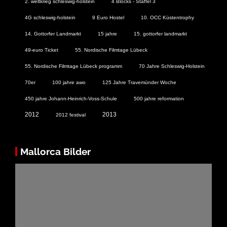
2. weltkrieg schleswig-holstein
4 Blocks - Staffel 3
4G schleswig-holstein
9 Euro Hostel
10. OCC Küstentrophy
14. Gottorfer Landmarkt
15 jahre
15. gottorfer landmarkt
49-euro Ticket
55. Nordische Filmtage Lübeck
55. Nordische Filmtage Lübeck programm
70 Jahre Schleswig-Holstein
70er
100 jahre awo
125 Jahre Travemünder Woche
450 jahre Johann-Heinrich-Voss-Schule
500 jahre reformation
2012
2013
2012 festival
Mallorca Bilder