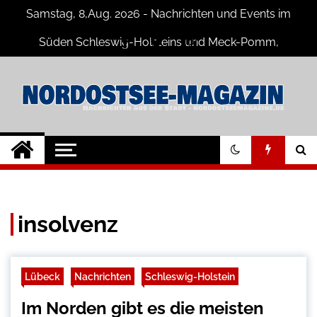
Skip
Samstag, 8,Aug. 2026 - Nachrichten und Events im
to
content
Süden Schleswig-Holsteins und Meck-Pomm,
Niedersachsen
Nord-Ostsee-
Der Blog der Nord-Ostsee Magazine
Magazine Blog
insolvenz
Lübeck
Nachrichten
Schleswig-Holstein
Im Norden gibt es die meisten