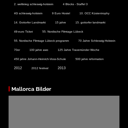
2. weltkrieg schleswig-holstein
4 Blocks - Staffel 3
4G schleswig-holstein
9 Euro Hostel
10. OCC Küstentrophy
14. Gottorfer Landmarkt
15 jahre
15. gottorfer landmarkt
49-euro Ticket
55. Nordische Filmtage Lübeck
55. Nordische Filmtage Lübeck programm
70 Jahre Schleswig-Holstein
70er
100 jahre awo
125 Jahre Travemünder Woche
450 jahre Johann-Heinrich-Voss-Schule
500 jahre reformation
2012
2013
2012 festival
Mallorca Bilder