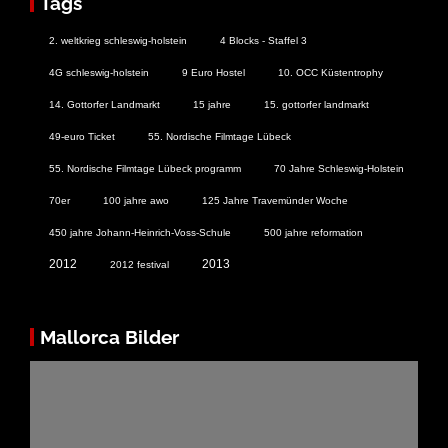
Tags
2. weltkrieg schleswig-holstein
4 Blocks - Staffel 3
4G schleswig-holstein
9 Euro Hostel
10. OCC Küstentrophy
14. Gottorfer Landmarkt
15 jahre
15. gottorfer landmarkt
49-euro Ticket
55. Nordische Filmtage Lübeck
55. Nordische Filmtage Lübeck programm
70 Jahre Schleswig-Holstein
70er
100 jahre awo
125 Jahre Travemünder Woche
450 jahre Johann-Heinrich-Voss-Schule
500 jahre reformation
2012
2013
2012 festival
Mallorca Bilder