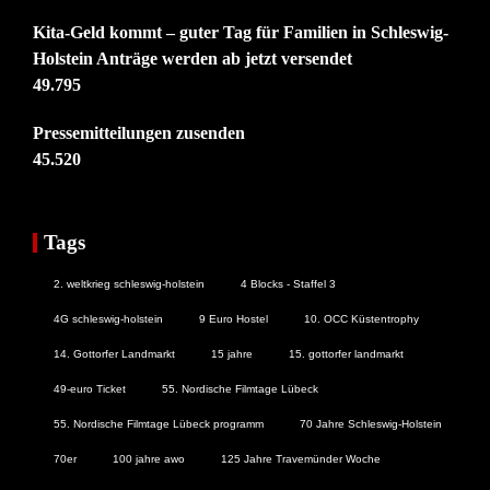
Kita-Geld kommt – guter Tag für Familien in Schleswig-
Holstein Anträge werden ab jetzt versendet
49.795
Pressemitteilungen zusenden
45.520
Tags
2. weltkrieg schleswig-holstein
4 Blocks - Staffel 3
4G schleswig-holstein
9 Euro Hostel
10. OCC Küstentrophy
14. Gottorfer Landmarkt
15 jahre
15. gottorfer landmarkt
49-euro Ticket
55. Nordische Filmtage Lübeck
55. Nordische Filmtage Lübeck programm
70 Jahre Schleswig-Holstein
70er
100 jahre awo
125 Jahre Travemünder Woche