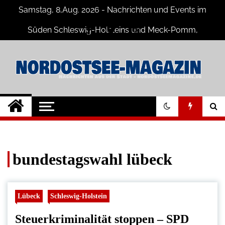
Skip
Samstag, 8,Aug. 2026 - Nachrichten und Events im
to
content
Süden Schleswig-Holsteins und Meck-Pomm,
Niedersachsen
Nord-Ostsee-
Der Blog der Nord-Ostsee Magazine
Magazine Blog
bundestagswahl lübeck
Lübeck
Schleswig-Holstein
Steuerkriminalität stoppen – SPD