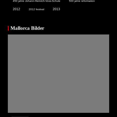
450 jahre Johann-Heinrich-Voss-Schule
500 jahre reformation
2012
2013
2012 festival
Mallorca Bilder