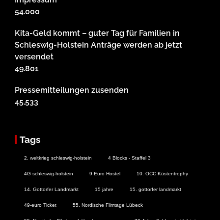
54.000
Kita-Geld kommt – guter Tag für Familien in
Schleswig-Holstein Anträge werden ab jetzt
versendet
49.801
Pressemitteilungen zusenden
45.533
Tags
2. weltkrieg schleswig-holstein
4 Blocks - Staffel 3
4G schleswig-holstein
9 Euro Hostel
10. OCC Küstentrophy
14. Gottorfer Landmarkt
15 jahre
15. gottorfer landmarkt
49-euro Ticket
55. Nordische Filmtage Lübeck