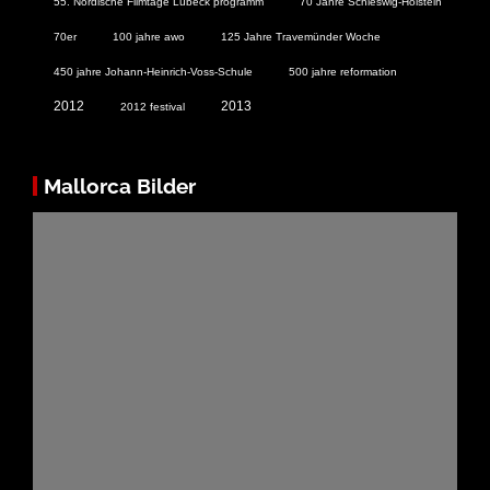
55. Nordische Filmtage Lübeck programm
70 Jahre Schleswig-Holstein
70er
100 jahre awo
125 Jahre Travemünder Woche
450 jahre Johann-Heinrich-Voss-Schule
500 jahre reformation
2012
2013
2012 festival
Mallorca Bilder