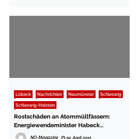
Lübeck
Nachrichten
Neumünster
Schleswig
Schleswig-Holstein
Rostschäden an Atommüllfässern:
Energiewendeminister Habeck
erweitert Kontrollmechanismen
NO-Magazine
29. April 2015