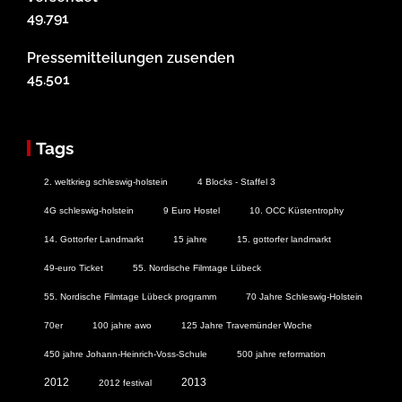
49.791
Pressemitteilungen zusenden
45.501
Tags
2. weltkrieg schleswig-holstein
4 Blocks - Staffel 3
4G schleswig-holstein
9 Euro Hostel
10. OCC Küstentrophy
14. Gottorfer Landmarkt
15 jahre
15. gottorfer landmarkt
49-euro Ticket
55. Nordische Filmtage Lübeck
55. Nordische Filmtage Lübeck programm
70 Jahre Schleswig-Holstein
70er
100 jahre awo
125 Jahre Travemünder Woche
450 jahre Johann-Heinrich-Voss-Schule
500 jahre reformation
2012
2013
2012 festival