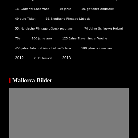
14. Gottorfer Landmarkt
15 jahre
15. gottorfer landmarkt
49-euro Ticket
55. Nordische Filmtage Lübeck
55. Nordische Filmtage Lübeck programm
70 Jahre Schleswig-Holstein
70er
100 jahre awo
125 Jahre Travemünder Woche
450 jahre Johann-Heinrich-Voss-Schule
500 jahre reformation
2012
2013
2012 festival
Mallorca Bilder