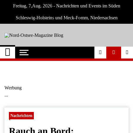
Skip
Freitag, 7,Aug. 2026 - Nachrichten und Events im Süden
to
content
Schleswig-Holsteins und Meck-Pomm, Niedersachsen
Nord-Ostsee-
Der Blog der Nord-Ostsee Magazine
Magazine Blog
Werbung
...
Nachrichten
Rauch an Bord: