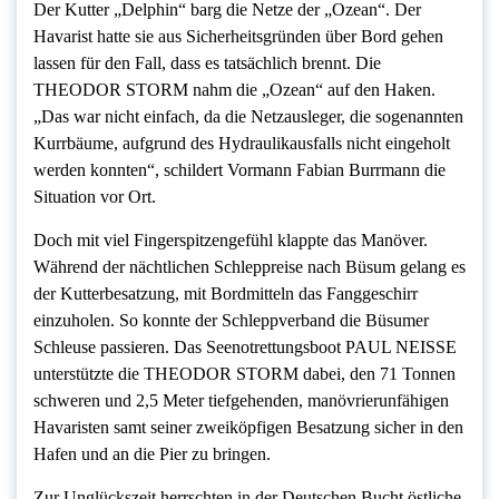
Der Kutter „Delphin“ barg die Netze der „Ozean“. Der
Havarist hatte sie aus Sicherheitsgründen über Bord gehen
lassen für den Fall, dass es tatsächlich brennt. Die
THEODOR STORM nahm die „Ozean“ auf den Haken.
„Das war nicht einfach, da die Netzausleger, die sogenannten
Kurrbäume, aufgrund des Hydraulikausfalls nicht eingeholt
werden konnten“, schildert Vormann Fabian Burrmann die
Situation vor Ort.
Doch mit viel Fingerspitzengefühl klappte das Manöver.
Während der nächtlichen Schleppreise nach Büsum gelang es
der Kutterbesatzung, mit Bordmitteln das Fanggeschirr
einzuholen. So konnte der Schleppverband die Büsumer
Schleuse passieren. Das Seenotrettungsboot PAUL NEISSE
unterstützte die THEODOR STORM dabei, den 71 Tonnen
schweren und 2,5 Meter tiefgehenden, manövrierunfähigen
Havaristen samt seiner zweiköpfigen Besatzung sicher in den
Hafen und an die Pier zu bringen.
Zur Unglückszeit herrschten in der Deutschen Bucht östliche