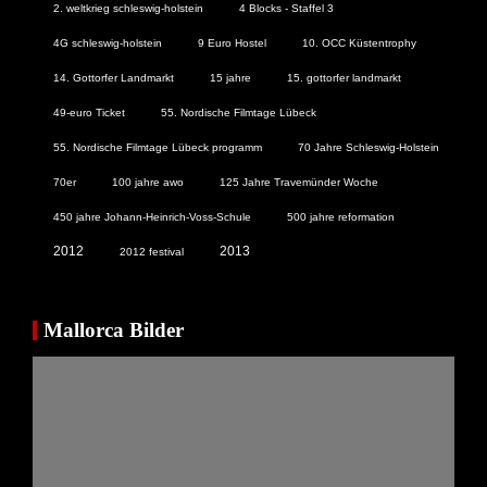
2. weltkrieg schleswig-holstein
4 Blocks - Staffel 3
4G schleswig-holstein
9 Euro Hostel
10. OCC Küstentrophy
14. Gottorfer Landmarkt
15 jahre
15. gottorfer landmarkt
49-euro Ticket
55. Nordische Filmtage Lübeck
55. Nordische Filmtage Lübeck programm
70 Jahre Schleswig-Holstein
70er
100 jahre awo
125 Jahre Travemünder Woche
450 jahre Johann-Heinrich-Voss-Schule
500 jahre reformation
2012
2013
2012 festival
Mallorca Bilder