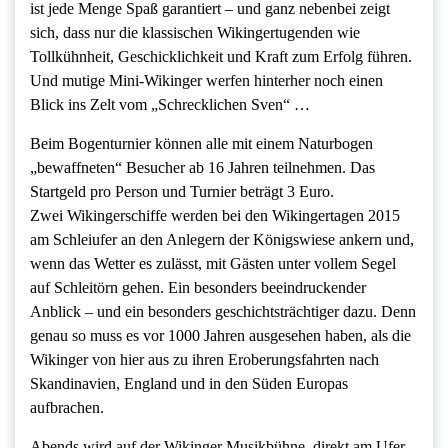
ist jede Menge Spaß garantiert – und ganz nebenbei zeigt
sich, dass nur die klassischen Wikingertugenden wie
Tollkühnheit, Geschicklichkeit und Kraft zum Erfolg führen.
Und mutige Mini-Wikinger werfen hinterher noch einen
Blick ins Zelt vom „Schrecklichen Sven“ …
Beim Bogenturnier können alle mit einem Naturbogen
„bewaffneten“ Besucher ab 16 Jahren teilnehmen. Das
Startgeld pro Person und Turnier beträgt 3 Euro.
Zwei Wikingerschiffe werden bei den Wikingertagen 2015
am Schleiufer an den Anlegern der Königswiese ankern und,
wenn das Wetter es zulässt, mit Gästen unter vollem Segel
auf Schleitörn gehen. Ein besonders beeindruckender
Anblick – und ein besonders geschichtsträchtiger dazu. Denn
genau so muss es vor 1000 Jahren ausgesehen haben, als die
Wikinger von hier aus zu ihren Eroberungsfahrten nach
Skandinavien, England und in den Süden Europas
aufbrachen.
Abends wird auf der Wikinger Musikbühne, direkt am Ufer