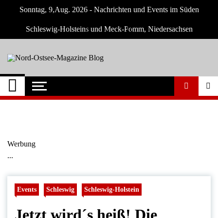
Skip
Sonntag, 9,Aug. 2026 - Nachrichten und Events im Süden
to
content
Schleswig-Holsteins und Meck-Pomm, Niedersachsen
Nord-Ostsee-
Der Blog der Nord-Ostsee Magazine
Magazine Blog
Werbung
...
Events
Schleswig
Schleswig-Holstein
Jetzt wird´s heiß! Die