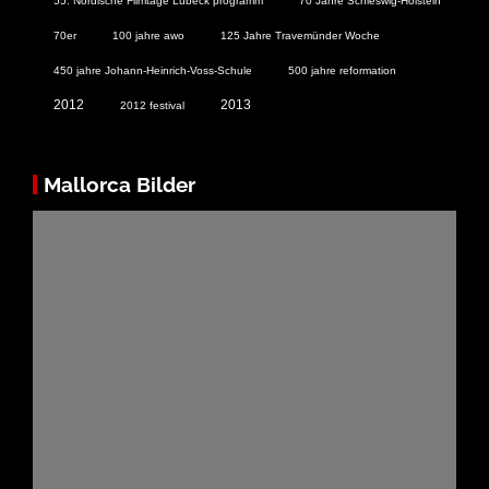
55. Nordische Filmtage Lübeck programm
70 Jahre Schleswig-Holstein
70er
100 jahre awo
125 Jahre Travemünder Woche
450 jahre Johann-Heinrich-Voss-Schule
500 jahre reformation
2012
2013
2012 festival
Mallorca Bilder