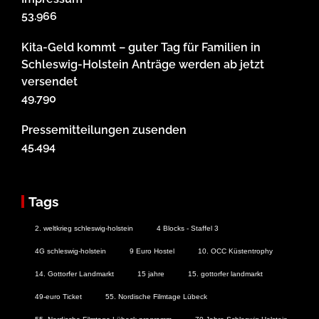
53.966
Kita-Geld kommt – guter Tag für Familien in
Schleswig-Holstein Anträge werden ab jetzt
versendet
49.790
Pressemitteilungen zusenden
45.494
Tags
2. weltkrieg schleswig-holstein
4 Blocks - Staffel 3
4G schleswig-holstein
9 Euro Hostel
10. OCC Küstentrophy
14. Gottorfer Landmarkt
15 jahre
15. gottorfer landmarkt
49-euro Ticket
55. Nordische Filmtage Lübeck