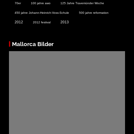
70er
100 jahre awo
125 Jahre Travemünder Woche
450 jahre Johann-Heinrich-Voss-Schule
500 jahre reformation
2012
2013
2012 festival
Mallorca Bilder