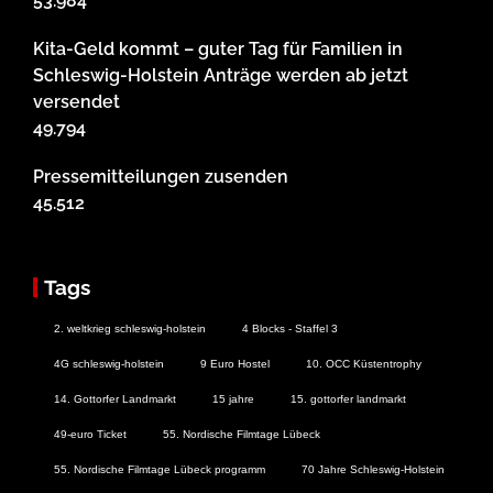
53.984
Kita-Geld kommt – guter Tag für Familien in
Schleswig-Holstein Anträge werden ab jetzt
versendet
49.794
Pressemitteilungen zusenden
45.512
Tags
2. weltkrieg schleswig-holstein
4 Blocks - Staffel 3
4G schleswig-holstein
9 Euro Hostel
10. OCC Küstentrophy
14. Gottorfer Landmarkt
15 jahre
15. gottorfer landmarkt
49-euro Ticket
55. Nordische Filmtage Lübeck
55. Nordische Filmtage Lübeck programm
70 Jahre Schleswig-Holstein