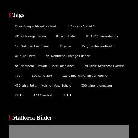
Tags
2. weltkrieg schleswig-holstein
4 Blocks - Staffel 3
4G schleswig-holstein
9 Euro Hostel
10. OCC Küstentrophy
14. Gottorfer Landmarkt
15 jahre
15. gottorfer landmarkt
49-euro Ticket
55. Nordische Filmtage Lübeck
55. Nordische Filmtage Lübeck programm
70 Jahre Schleswig-Holstein
70er
100 jahre awo
125 Jahre Travemünder Woche
450 jahre Johann-Heinrich-Voss-Schule
500 jahre reformation
2012
2013
2012 festival
Mallorca Bilder