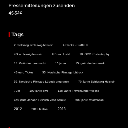
Pressemitteilungen zusenden
45.520
Tags
2. weltkrieg schleswig-holstein
4 Blocks - Staffel 3
4G schleswig-holstein
9 Euro Hostel
10. OCC Küstentrophy
14. Gottorfer Landmarkt
15 jahre
15. gottorfer landmarkt
49-euro Ticket
55. Nordische Filmtage Lübeck
55. Nordische Filmtage Lübeck programm
70 Jahre Schleswig-Holstein
70er
100 jahre awo
125 Jahre Travemünder Woche
450 jahre Johann-Heinrich-Voss-Schule
500 jahre reformation
2012
2013
2012 festival