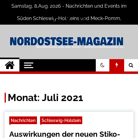
Skip
Samstag, 8,Aug. 2026 - Nachrichten und Events im
to
content
Süden Schleswig-Holsteins und Meck-Pomm,
Niedersachsen
Nord-Ostsee-
Der Blog der Nord-Ostsee Magazine
Magazine Blog
Monat:
Juli 2021
Nachrichten
Schleswig-Holstein
Auswirkungen der neuen Stiko-