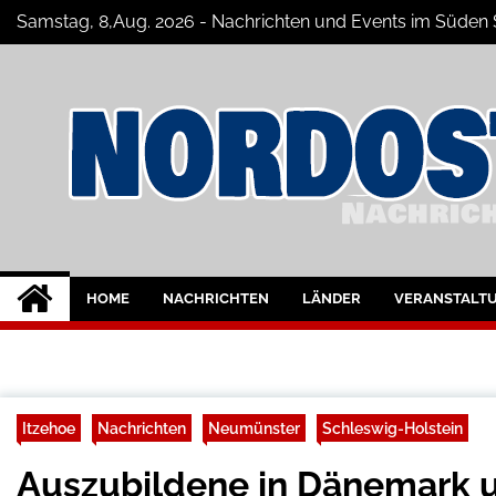
Skip
Samstag, 8,Aug. 2026 - Nachrichten und Events im Süde
to
content
Nord-Ostsee-Maga
Der Blog der Nord-Ostsee Magazine
HOME
NACHRICHTEN
LÄNDER
VERANSTALT
Itzehoe
Nachrichten
Neumünster
Schleswig-Holstein
Auszubildene in Dänemark u