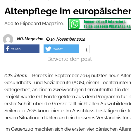
Altenpflege im europäische
Add to Flipboard Magazine.
-
NO-Magazine
19. November 2014
teilen
tweet
Bewerte den post
(CIS-intern) –
Bereits im September 2014 nutzten neun Alte
Gesundheits- und Sozialberufe (AGS), einem Tochterunter
Gelegenheit, an einem zweiwöchigen Lernaufenthalt in der 
Projekt wurde mit Fördergeldern aus dem Programm für le
erster Schritt über die Grenze fällt nicht allen Auszubilden
Seiten der AGS koordinierte. Im Anschluss bestätigen die T
neuen Situationen fühlen und ein besseres Verständnis fü
Im Gegenzug machten sich die ersten vier dänischen Altenp