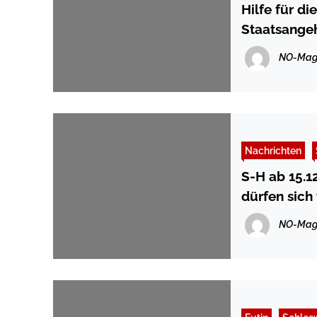
Hilfe für d
Staatsange
NO-Mag
Nachrichten
S-H ab 15.1
dürfen sich t
weitere M
NO-Mag