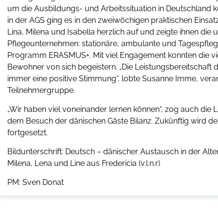
um die Ausbildungs- und Arbeitssituation in Deutschland 
in der AGS ging es in den zweiwöchigen praktischen Einsat
Lina, Milena und Isabella herzlich auf und zeigte ihnen die
Pflegeunternehmen: stationäre, ambulante und Tagespflege
Programm ERASMUS+. Mit viel Engagement konnten die vier 
Bewohner von sich begeistern. „Die Leistungsbereitschaft
immer eine positive Stimmung“, lobte Susanne Imme, verant
Teilnehmergruppe.
„Wir haben viel voneinander lernen können“, zog auch die 
dem Besuch der dänischen Gäste Bilanz. Zukünftig wird der 
fortgesetzt.
Bildunterschrift: Deutsch – dänischer Austausch in der Alten
Milena, Lena und Line aus Fredericia (v.l.n.r)
PM: Sven Donat