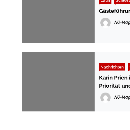
Eutin
Schles
Gästeführun
NO-Mag
Nachrichten
Karin Prien
Priorität u
verantwort
NO-Mag